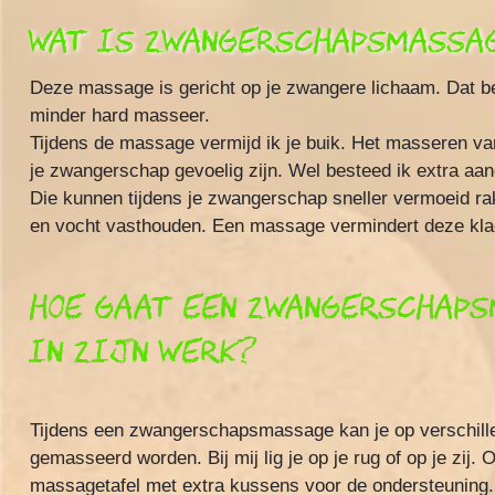
Wat is zwangerschapsmassa
Deze massage is gericht op je zwangere lichaam. Dat be
minder hard masseer.
Tijdens de massage vermijd ik je buik. Het masseren van
je zwangerschap gevoelig zijn. Wel besteed ik extra aan
Die kunnen tijdens je zwangerschap sneller vermoeid r
en vocht vasthouden. Een massage vermindert deze kla
Hoe gaat een zwangerschap
in zijn werk?
Tijdens een zwangerschapsmassage kan je op verschill
gemasseerd worden. Bij mij lig je op je rug of op je zij
massagetafel met extra kussens voor de ondersteuning.