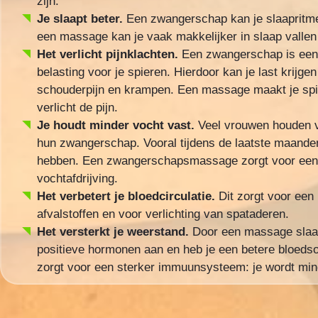
zijn.
Je slaapt beter.
Een zwangerschap kan je slaapritme 
een massage kan je vaak makkelijker in slaap vallen 
Het verlicht pijnklachten.
Een zwangerschap is een 
belasting voor je spieren. Hierdoor kan je last krijgen
schouderpijn en krampen. Een massage maakt je spi
verlicht de pijn.
Je houdt minder vocht vast.
Veel vrouwen houden v
hun zwangerschap. Vooral tijdens de laatste maanden
hebben. Een zwangerschapsmassage zorgt voor een
vochtafdrijving.
Het verbetert je bloedcirculatie.
Dit zorgt voor een
afvalstoffen en voor verlichting van spataderen.
Het versterkt je weerstand.
Door een massage slaap
positieve hormonen aan en heb je een betere bloedso
zorgt voor een sterker immuunsysteem: je wordt mind