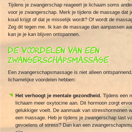
Tijdens je zwangerschap reageert je lichaam soms ander
voor je zwangerschap. Merk je tijdens de massage dat j
koud krijgt of dat je misselijk wordt? Of wordt de massag
Zeg dit tegen me. Ik kan de massage dan aanpassen aa
kan je je kan blijven ontspannen.
De voordelen van een
zwangerschapsmassage
Een zwangerschapsmassage is niet alleen ontspannend.
lichamelijke voordelen hebben:
Het verhoogt je mentale gezondheid.
Tijdens een 
lichaam meer oxytocine aan. Dit hormoon zorgt ervoor
gelukkiger voelt. De aanmaak van stresshormonen wor
een massage. Heb je tijdens je zwangerschap last v
gevoelens of stress? Dan kan een zwangerschapsm